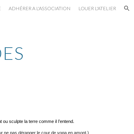
E
ADHÉRER A L'ASSOCIATION
LOUER L'ATELIER
ion
DES
t ou sculpte la terre comme il l’entend.
ur ne pas déranger le cour de yoga en amont.)