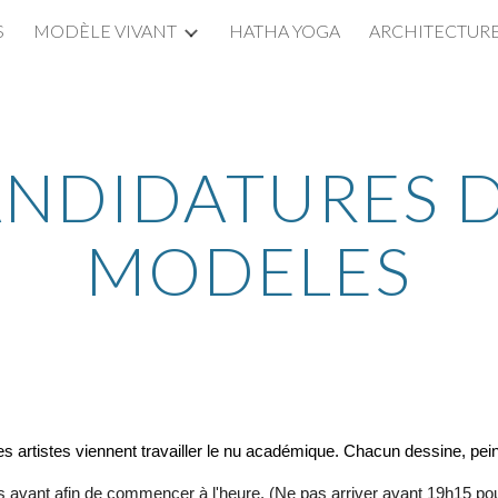
S
MODÈLE VIVANT
HATHA YOGA
ARCHITECTUR
ip to main content
Skip to navigat
NDIDATURES 
MODELES
 les artistes viennent travailler le nu académique. Chacun dessine, pein
es avant afin de commencer à l'heure. (Ne pas arriver avant 19h15 po